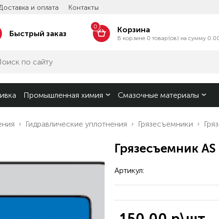
Доставка и оплата
Контакты
0
Корзина
Быстрый заказ
В корзине 0 товар(ов) на сумму 0.0
ивка
Промышленная химия
Cмазочные материалы
ения
Гидравлические уплотнения
Грязесъемники
Гря
Грязесъемник AS
Артикул: