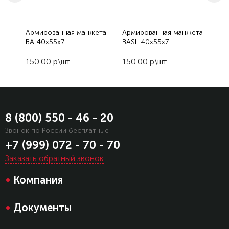
Армированная манжета
Армированная манжета
Ар
BA 40x55x7
BASL 40x55x7
BA
150.00 р\шт
150.00 р\шт
15
8 (800) 550 - 46 - 20
Звонок по России бесплатные
+7 (999) 072 - 70 - 70
Заказать обратный звонок
•
Компания
•
Документы