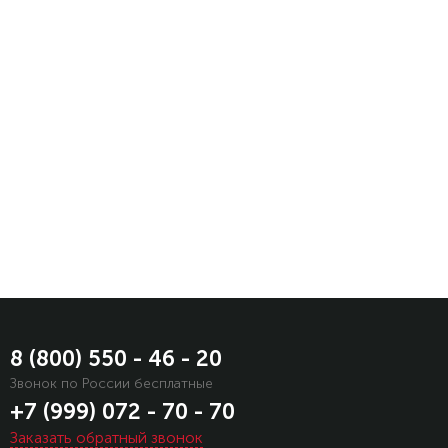
Узнать
подробности
Передавая
информацию
сайта
вы
принимаете
условия
Политики
защиты
персональной
информации
8 (800) 550 - 46 - 20
Звонок по России бесплатные
+7 (999) 072 - 70 - 70
Заказать обратный звонок