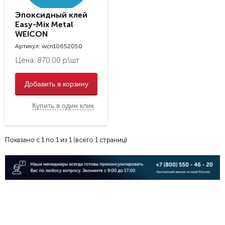
Антикоррозионные составы
Эпоксидный клей
Easy-Mix Metal
Антикоррозионные монтажные
пасты
WEICON
wcn10652050
Технические составы
Артикул: wcn10652050
Растворители
Цена: 870.00 р\шт
Обезжириватели
Добавить в корзину
Смазывающие составы
Эпоксидные клеи
Купить в один клик
Контактные клеи
Конструкционные клеи
Показано с 1 по 1 из 1 (всего 1 страниц)
Цианоакриловые клеи
Адгезивные клеи-спреи
Клеи для полиэтилена и
полипропилена
Клеи-герметики
Клеи-герметики силиконовые
Фиксаторы, герметики,