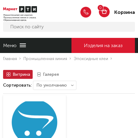
0
Корзина
Меню
Изделия на заказ
Главная
Промышленная химия
Эпоксидные клеи
Витрина
Галерея
Вернутся
Сортировать:
Резинотехнические
назад
изделия
Сальниковая
набивка
Промышленная
химия